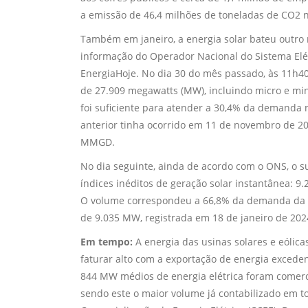
a emissão de 46,4 milhões de toneladas de CO2 n
Também em janeiro, a energia solar bateu outro 
informação do Operador Nacional do Sistema Elét
EnergiaHoje. No dia 30 do mês passado, às 11h40
de 27.909 megawatts (MW), incluindo micro e mi
foi suficiente para atender a 30,4% da demanda 
anterior tinha ocorrido em 11 de novembro de 
MMGD.
No dia seguinte, ainda de acordo com o ONS, o 
índices inéditos de geração solar instantânea: 9
O volume correspondeu a 66,8% da demanda da r
de 9.035 MW, registrada em 18 de janeiro de 202
Em tempo:
A energia das usinas solares e eólica
faturar alto com a exportação de energia excede
844 MW médios de energia elétrica foram comerci
sendo este o maior volume já contabilizado em t