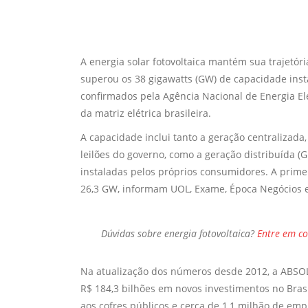
A energia solar fotovoltaica mantém sua trajetóri
superou os 38 gigawatts (GW) de capacidade ins
confirmados pela Agência Nacional de Energia El
da matriz elétrica brasileira.
A capacidade inclui tanto a geração centralizada
leilões do governo, como a geração distribuída (
instaladas pelos próprios consumidores. A prime
26,3 GW, informam UOL, Exame, Época Negócios e
Dúvidas sobre
energia fotovoltaica?
Entre em c
Na atualização dos números desde 2012, a ABSOL
R$ 184,3 bilhões em novos investimentos no Bras
aos cofres públicos e cerca de 1,1 milhão de e