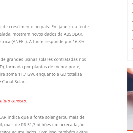
a de crescimento no país. Em janeiro, a fonte
talada, mostram novos dados da ABSOLAR,
étrica (ANEEL). A fonte responde por 16,8%
, de grandes usinas solares contratadas nos
GD), formada por plantas de menor porte,
ira soma 11,7 GW, enquanto a GD totaliza
 Canal Solar.
ontato conosco
.
AR indica que a fonte solar gerou mais de
il, mais de R$ 51,7 bilhões em arrecadação
mpregos acumulados. Com isso, também evitou