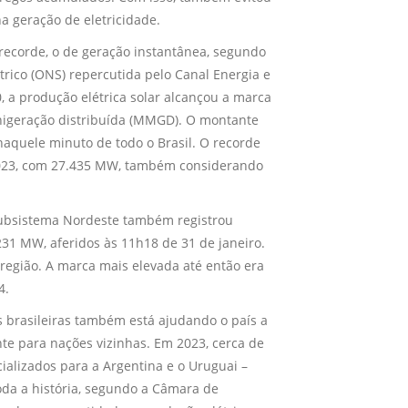
a geração de eletricidade.
recorde, o de geração instantânea, segundo
rico (ONS) repercutida pelo Canal Energia e
, a produção elétrica solar alcançou a marca
nigeração distribuída (MMGD). O montante
naquele minuto de todo o Brasil. O recorde
2023, com 27.435 MW, também considerando
subsistema Nordeste também registrou
.231 MW, aferidos às 11h18 de 31 de janeiro.
egião. A marca mais elevada até então era
4.
s brasileiras também está ajudando o país a
nte para nações vizinhas. Em 2023, cerca de
alizados para a Argentina e o Uruguai –
oda a história, segundo a Câmara de