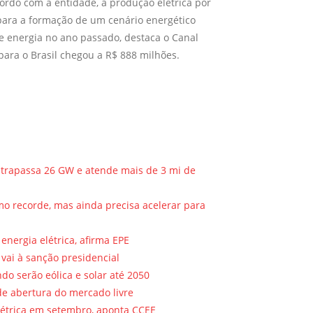
cordo com a entidade, a produção elétrica por
 para a formação de um cenário energético
e energia no ano passado, destaca o Canal
o para o Brasil chegou a R$ 888 milhões.
ultrapassa 26 GW e atende mais de 3 mi de
o recorde, mas ainda precisa acelerar para
nergia elétrica, afirma EPE
vai à sanção presidencial
o serão eólica e solar até 2050
de abertura do mercado livre
létrica em setembro, aponta CCEE