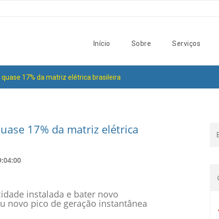
Início
Sobre
Serviços
 quase 17% da matriz elétrica brasileira
quase 17% da matriz elétrica
9:04:00
idade instalada e bater novo
rou novo pico de geração instantânea