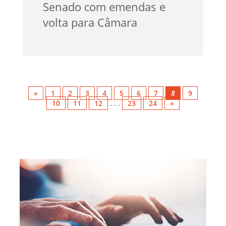
Senado com emendas e
volta para Câmara
«
1
2
3
4
5
6
7
8
9
10
11
12
. . .
23
24
»