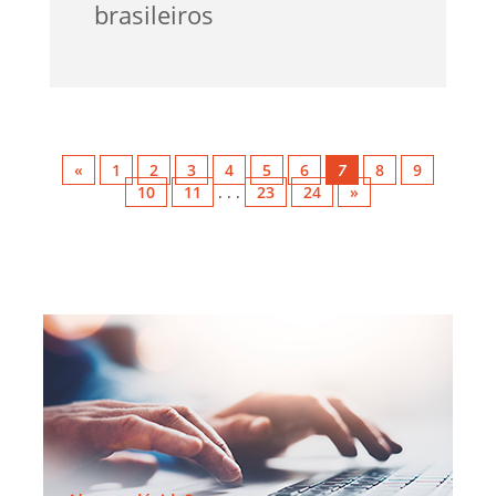
brasileiros
«
1
2
3
4
5
6
7
8
9
10
11
. . .
23
24
»